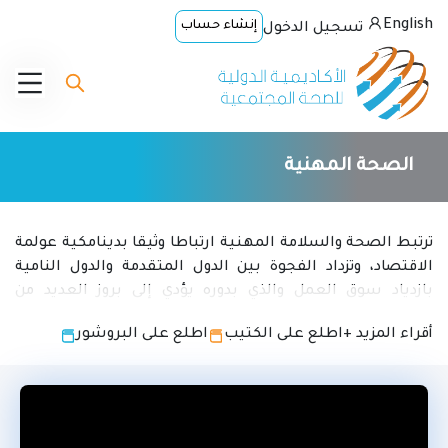
English
إنشاء حساب
تسجيل الدخول
الصحة المهنية
ترتبط الصحة والسلامة المهنية ارتباطا وثيقا بدينامكية عولمة
الاقتصاد، وتزداد الفجوة بين الدول المتقدمة والدول النامية
بازدياد سوق العمل والذي بدوره يؤدي إلى بروز العديد من
القضايا المرتبطة بخدمات الصحة المهنية والسلامة في
أقراء المزيد +
اطلع على الكتيب
اطلع على البروشور
البلدان المتقدمة، مثل الأمراض المهنية وظروف العمل
السيئة والإصابات، في الوقت الذي تشكل فيه الفجوة
الإقتصادية ونقص الموارد الأسباب الرئيسية لمثل هذه
المشكلات. إلا أن هنالك قضايا أخرى في البلدان النامية
أصبحت ذات صبغة محلية وأسهمت بالتالي في خلق وضع