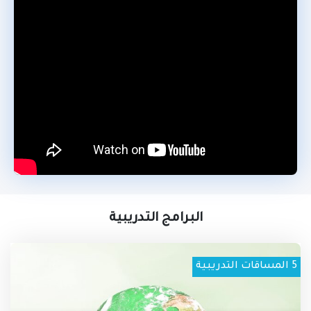
متدني للصحة المهنية والسلامة وخدماتها بما فيها العمالة
غير المدربة والعمالة غير الرسمية وغير القانونية وغياب
تطبيق القانون والظروف السيئة في قطاعات مختلفة مثل
البناء والزراعة.
وتتأثر الصحة العامة بمثل ما يتأثر العاملين بها بالوضع الراهن،
إذ تؤثر قضايا التدريب والتعليم غير المناسب وانعدام الموارد
على خدمات الصحة المهنية والسلامة في العديد من بلدان
المنطقة بالإضافة إلى أن البنية التحتية الهشة وضعف الوعي
باهمية الصحة المهنية والسلامة وخدماتها زاد من الحاجة إلى
وجود برامج تدريب عالية الجودة في هذا المجال. لذلك، فإن
تطوير برنامج تدريبي جيد يمثل الضمانة لتعزيز البنية التحتية
وزيادة مستوى الوعي وتحسين ظروف العمل للعديد من
العاملين.
البرامج التدريبية
5
المساقات التدريبية