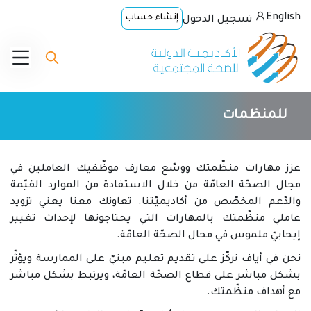
English
إنشاء حساب
تسجيل الدخول
للمنظمات
عزز مهارات منظّمتك ووسّع معارف موظّفيك العاملين في
مجال الصحّة العامّة من خلال الاستفادة من الموارد القيّمة
والدّعم المخصّص من أكاديميّتنا. تعاونك معنا يعني تزويد
عاملي منظّمتك بالمهارات التي يحتاجونها لإحداث تغيير
إيجابيّ ملموس في مجال الصحّة العامّة.
نحن في أياف نركّز على تقديم تعليم مبنيّ على الممارسة ويؤثّر
بشكل مباشر على قطاع الصحّة العامّة، ويرتبط بشكل مباشر
مع أهداف منظّمتك.