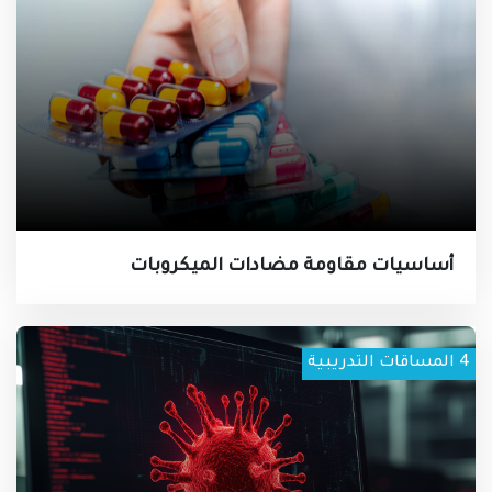
صحية عالية الجودة. وتعتمد قدرة النظم الصحية على الأداء
الجيد والاستجابة بفعالية للتحديات الصحية مثل مقاومة
مضادات الميكروبات على قوة عاملة صحية مدربة وفعالة
ومؤهَّلة بشكل كافٍ وتتم إدارتها بشكل جيد- تؤكد
الاستراتيجية العالمية للموارد البشرية للصحة: القوى
العاملة 2030 على الأهمية الحاسمة لتحديد تحديات القوى
العاملة الصحية من خلال التدريب والتعليم الفعالين. وإدراكًا
لهذه الحاجة، طورت الأكاديمية الدولية للصحة العامة منهجًا
تدريبيًا حول القضايا المتعلقة بمقاومة مضادات الميكروبات
التي تستهدف المتخصصين في الرعاية الصحية.
أساسيات مقاومة مضادات الميكروبات
4
المساقات التدريبية