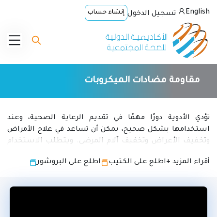
English
إنشاء حساب
تسجيل الدخول
مقاومة مضادات الميكروبات
تؤدي الأدوية دورًا مهمًا في تقديم الرعاية الصحية، وعند
استخدامها بشكل صحيح، يمكن أن تساعد في علاج الأمراض
وتخفيف الأعراض وتخفيف آلام المرضى. ويتطلب الاستخدام
الرشيد للأدوية أن يتلقى المرضى الأدوية المناسبة لاحتياجاتهم
أقراء المزيد +
اطلع على الكتيب
اطلع على البروشور
الصحية، بجرعات تفي بمتطلباتهم الخاصة، على مدى فترة
زمنية مناسبة، وبأقل تكلفة ممكنة لهم ولمجتمعهم. ومع
ذلك، يعد الاستخدام غير الرشيد للأدوية مصدر قلق كبير في
العديد من البلدان.
وفقًا لمنظمة الصحة العالمية ، يتم وصف أكثر من نصف